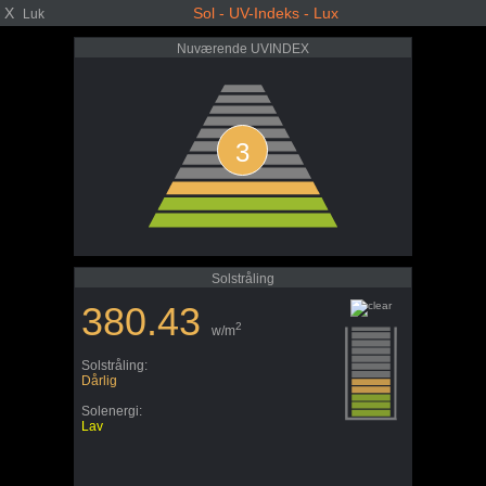
X
Sol - UV-Indeks - Lux
Luk
Nuværende UVINDEX
3
Solstråling
380.43
2
w/m
Solstråling:
Dårlig
Solenergi:
Lav