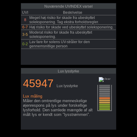
Nuværende UVINDEX varsel
UVI
Beskrivelse
Meget høj risiko for skade fra ubeskyttet
8
soleksponering. Tag ekstra forholdsregler.
6-7
Høj risiko for skade ved ubeskyttet soleksponering.
Moderat risiko for skade fra ubeskyttet
3-5
soleksponering.
Lav fare for solens UV-stråler for den
0-2
gennemsnitlige person
Lux lysstyrke
45947
Lux lysstyrke
Lux måling
Måler den omtrentlige menneskelige
øjenrespons på lys under forskellige
lysforhold. Den samlede mængde af alt
målt lys er kendt som "lysstrømmen".