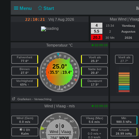
Menu
Start
M
22:10:21
Max Wind | Vlaag
Vrij 7 Aug 2026
4
15:34
Vandaag
5.5
2
Augustus
20.3
30 Mrt
2026
Temperatuur °C
22:09:15
20
18
22
Fahrenheit
Voelt als
Voelt als
16
24
77.0°
25.3°
27.7°
14
26
12
25.0°
28
10
30
Binnen
Natte bol
↑
35.5°
↓
19.4°
8
32
27.0°
20.4°
6
34
4
36
Vochtigheid
Dauwpunt
2
38
65% ↑
17.9°
0
40
|
-2
42
-4
44
Grafieken
- Verwachting
Wind | Vlaag - m/s
22:09:15
N
Wind (Gem)
Vlaag (Max)
Min
NNW
NNO
0.0 m/s
NW
NO
5.6 m/s
980.5 hPa
0
0
WNW
ONO
0 Bft
Wind
Actuele
Wind
Vlaag
W
E
Kalm
0.0 m/s =
28.99 inHg
0.0 km/h
284°
WNW
WZW
OZO