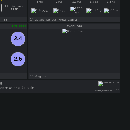
3
2
2.2
1.3
2.3
m/s
m/s
m/s
m/s
m/s
Elevatie hoek
-13.5°
ZZW
O
Z
O
ZO
- ISS
Details
- per uur
- Niewe pagina
WebCam
22:10:01
2.4
s
2.5
s
Vergroot
onze weersinformatie.
Credits, contact en . . .