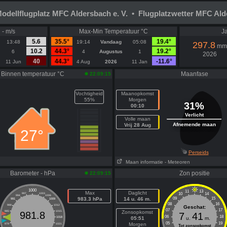
odellflugplatz MFC Aldersbach e. V. • Flugplatzwetter MFC Alde
 - m/s
Max-Min Temperatuur °C
Ja
5.6
35.5°
19.4°
13:48
19:14
Vandaag
05:08
297.8
mm
10.2
44.3°
19.2°
6
4
Augustus
1
2026
40
44.3°
-11.6°
11 Jun
4 Aug
2026
11 Jan
Binnen temperatuur °C
Maanfase
22:09:15
Vochtigheid
Maanopkomst
55%
Morgen
31%
00:10
Verlicht
Volle maan
Afnemende maan
Vrij 28 Aug
27°
Perseids
Maan informatie
- Meteoren
Barometer - hPa
Zon positie
22:09:15
1000
11
13
Max
Daglicht
10
14
997
1003
994
1006
983.3 hPa
14 u. 46 m.
09
15
991
1009
08
16
988
1012
Geschat:
07
17
985
1015
Zonsopkomst
981.8
7
41
06
18
982
1018
05:51
u.
m.
05
19
Morgen
979
1021
Tot zonsopkomst