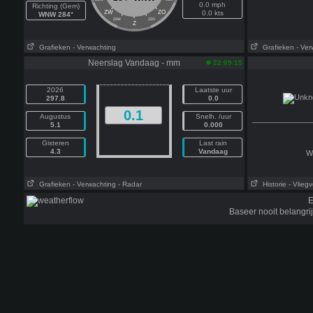
0.0 mph
Richting (Gem)
ZW
ZO
0.0 kts
WNW 284°
ZZW
ZZO
Z
Grafieken
- Verwachting
Grafieken
- Ver
Neerslag Vandaag - mm
22:09:15
2026
Laatste uur
297.8
0.0
0.1
Augustus
Snelh. /uur
5.1
0.000
Gisteren
Last rain
4.3
Vandaag
W
Grafieken
- Verwachting
- Radar
Historie
- Vliegv
E
Baseer nooit belangr