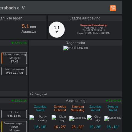
rsbach e. V.
°F
arlijkse regen
Laatste aardbeving
5.1
Regionale Kleine beving
mm
1.1
NORTHERN ITALY
Tijd: 07-08-2026 20:18
Augustus
Diepte: 18 KMs Afstand: 343 KMs
Regenradar
22:10:16
Maanondergang
Morgen
17:42
Nieuwe maan
Woe 12 Aug
Vergroot
Verwachting
22:10:16
21:40:01
Zaterdag
Zaterdag
Zaterdag
Zaterdag
Zondag
Nacht
Ochtend
Namiddag
Avond
Nacht
Donker
9 u. 13 m.
Zonsondergang
16
18°
16
25°
26
28°
19
26°
16
18°
20:35
-
-
-
-
-
Morgen