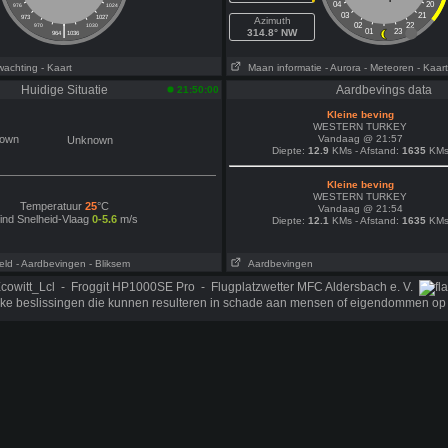
04
20
976
1024
03
21
973
1027
Azimuth
|
02
22
970
1030
314.8° NW
01
23
964
1036
wachting
- Kaart
Maan informatie
- Aurora
- Meteoren
- Kaart
Huidige Situatie
Aardbevings data
21:50:00
Kleine beving
WESTERN TURKEY
Vandaag @ 21:57
Unknown
Diepte:
12.9
KMs - Afstand:
1635
KM
Kleine beving
WESTERN TURKEY
Temperatuur
25
°C
Vandaag @ 21:54
ind Snelheid-Vlaag
0-5.6
m/s
Diepte:
12.1
KMs - Afstand:
1635
KM
eld
- Aardbevingen
- Bliksem
Aardbevingen
cowitt_Lcl - Froggit HP1000SE Pro - Flugplatzwetter MFC Aldersbach e. V.
ijke beslissingen die kunnen resulteren in schade aan mensen of eigendommen op 