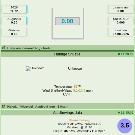
2026
Laatste uur
11.72
0.00
Augustus
Snelh. /uur
0.00
0.20
0.000
Gisteren
Last rain
0.00
07-08-2026
Grafieken
- Verwachting
- Radar
Huidige Situatie
11:20:00
Unknown
Temperatuur
86
°F
Wind Snelheid-Vlaag
5.1-10.3
mph
UV
6
Historie
- Vliegveld
- Aardbevingen
- Bliksem
Aardbevings data
11:45:02
Kleine beving
SOUTH OF JAVA, INDONESIA
3.5
Vandaag @ 11:30
Diepte:
35
KMs - Afstand:
7113
Mijlen