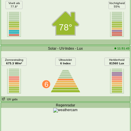
Voelt als
Vochtigheid
77.8°
55%
78°
Solar - UV-Index - Lux
11:51:43
Zonnestraling
Ultraviolet
Herlderheid
675.3 W/m²
6 Index
81560 Lux
6
UV gids
Regenradar