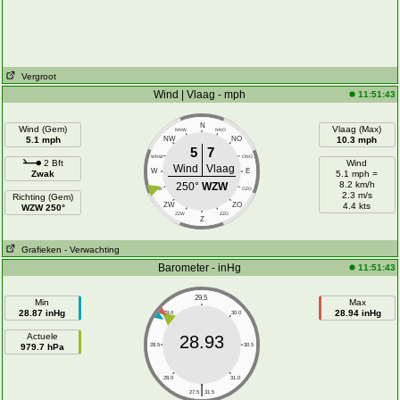
Vergroot
Wind | Vlaag - mph
11:51:43
N
Wind (Gem)
Vlaag (Max)
NNW
NNO
5.1 mph
NW
NO
10.3 mph
5
7
WNW
ONO
2 Bft
Wind
Wind
Vlaag
W
E
Zwak
5.1 mph =
8.2 km/h
250°
WZW
WZW
OZO
2.3 m/s
Richting (Gem)
ZW
ZO
4.4 kts
WZW 250°
ZZW
ZZO
Z
Grafieken
- Verwachting
Barometer - inHg
11:51:43
29.5
Min
Max
28.87 inHg
28.94 inHg
29.0
30.0
Actuele
28.93
979.7 hPa
28.5
30.5
28.0
31.0
|
27.5
31.5