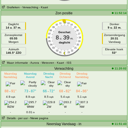
Grafieken
- Verwachting
- Kaart
Zon positie
11:52:14
11
13
Daglicht
Donker
10
14
14 u. 37 m.
09
15
9 u. 22 m.
08
16
Geschat:
07
17
Zonsopkomst
Zonsondergang
8
39
06
18
05:55
u.
m.
20:31
05
19
Morgen
Vandaag
daglicht
04
20
03
21
Azimuth
Elevatie hoek
02
22
146.5° ZZO
01
23
53°
Maan informatie
- Aurora
- Meteoren
- Kaart
- ISS
Verwachting
11:20:02
Maandag
Maandag
Dinsdag
Dinsdag
Dinsdag
Namiddag
Avond
Nacht
Ochtend
Namiddag
88
91°
73
87°
66
72°
68
82°
84
86°
-
-
-
-
-
4.9
8.9
8.5
5.4
5.1
mph
mph
mph
mph
mph
WZW
WNW
ZW
W
NW
-
0.01
-
-
-
in
Details
- per uur
- Niewe pagina
Neerslag Vandaag - in
11:51:43