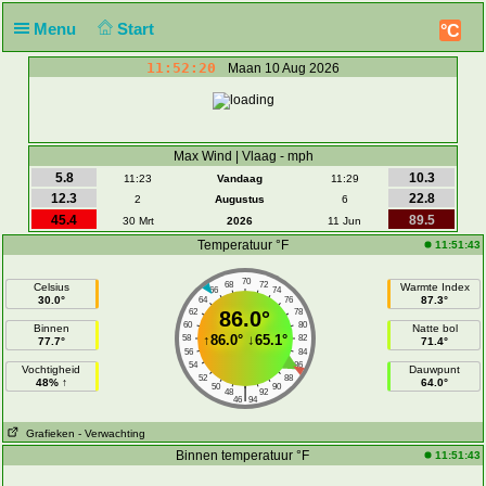
Menu
Start
°C
11:52:20
Maan 10 Aug 2026
Max Wind | Vlaag - mph
5.8
10.3
11:23
Vandaag
11:29
12.3
22.8
2
Augustus
6
45.4
89.5
30 Mrt
2026
11 Jun
Temperatuur °F
11:51:43
70
68
72
Celsius
Warmte Index
66
74
30.0°
87.3°
64
76
62
86.0°
78
60
80
Binnen
Natte bol
↑
86.0°
↓
65.1°
58
82
77.7°
71.4°
56
84
54
86
Vochtigheid
Dauwpunt
52
88
48% ↑
64.0°
50
90
|
48
92
46
94
Grafieken
- Verwachting
Binnen temperatuur °F
11:51:43