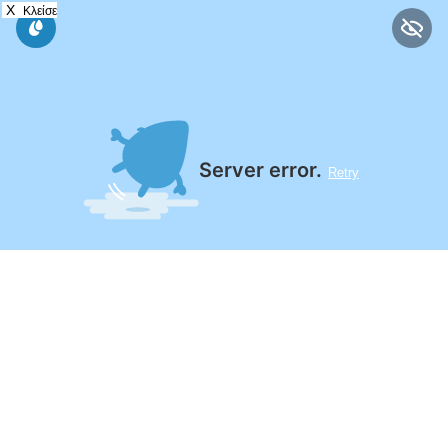
X
Κλείσε