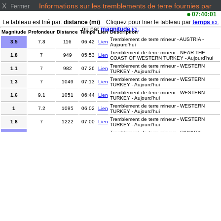
X
Informations sur les tremblements de terre fournies par
Fermer
www.emsc-csem.org/
07:40:01
Le tableau est trié par:
distance (mi)
. Cliquez pour trier le tableau par
temps
ici.
ou par
magnitude
ici.
Magnitude
Profondeur
Distance
Temps
Lien
Description
Tremblement de terre mineur - AUSTRIA -
3.5
7.8
116
06:42
Lien
Aujourd'hui
Tremblement de terre mineur - NEAR THE
1.8
7
949
05:53
Lien
COAST OF WESTERN TURKEY - Aujourd'hui
Tremblement de terre mineur - WESTERN
1.1
7
982
07:26
Lien
TURKEY - Aujourd'hui
Tremblement de terre mineur - WESTERN
1.3
7
1049
07:13
Lien
TURKEY - Aujourd'hui
Tremblement de terre mineur - WESTERN
1.6
9.1
1051
06:44
Lien
TURKEY - Aujourd'hui
Tremblement de terre mineur - WESTERN
1
7.2
1095
06:02
Lien
TURKEY - Aujourd'hui
Tremblement de terre mineur - WESTERN
1.8
7
1222
07:00
Lien
TURKEY - Aujourd'hui
Tremblement de terre mineur - CANARY
2
27.8
2101
06:56
Lien
ISLANDS, SPAIN REGION - Aujourd'hui
Tremblement de terre léger - SOUTHERN
4.8
10
3395
05:45
Lien
XINJIANG, CHINA - Aujourd'hui
Tremblement de terre modéré - CENTRAL
5.2
10
4735
06:50
Lien
ALASKA - Aujourd'hui
Tremblement de terre mineur - CENTRAL
3.2
0.4
4736
06:56
Lien
ALASKA - Aujourd'hui
Tremblement de terre mineur - EASTERN
3.4
9
4837
06:21
Lien
SICHUAN, CHINA - Aujourd'hui
Tremblement de terre mineur - MYANMAR -
3.1
10
4899
05:35
Lien
Aujourd'hui
Tremblement de terre mineur - ANDREANOF
3.6
7.1
5516
07:16
Lien
ISLANDS, ALEUTIAN IS. - Aujourd'hui