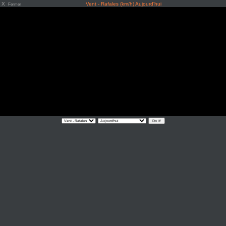
X
Vent - Rafales (km/h) Aujourd'hui
Fermer